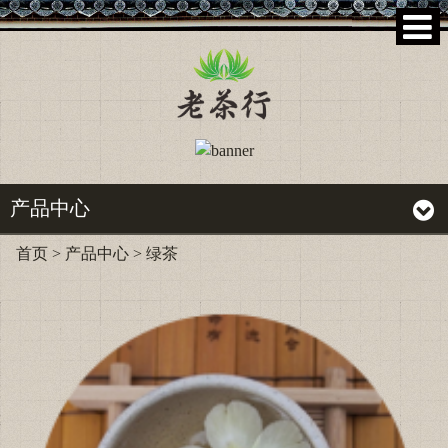
产品中心
首页
>
产品中心
>
绿茶