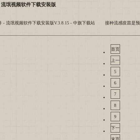
- 流氓视频软件下载安装版
 流氓视频软件下载安装版V.3.8.15 - 中旗下载站 接种流感疫
首页
上一
页
5
6
7
8
9
下一
页
末页